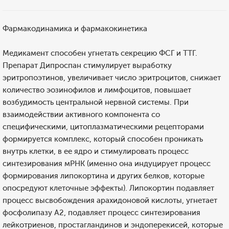
Фармакодинамика и фармакокинетика
Медикамент способен угнетать секрецию ФСГ и ТТГ.
Препарат Дипроспан стимулирует выработку
эритропоэтинов, увеличивает число эритроцитов, снижает
количество эозинофилов и лимфоцитов, повышает
возбудимость центральной нервной системы. При
взаимодействии активного компонента со
специфическими, цитоплазматическими рецепторами
формируется комплекс, который способен проникать
внутрь клетки, в ее ядро и стимулировать процесс
синтезирования мРНК (именно она индуцирует процесс
формирования липокортина и других белков, которые
опосредуют клеточные эффекты). Липокортин подавляет
процесс высвобождения арахидоновой кислоты, угнетает
фосфолипазу А2, подавляет процесс синтезирования
лейкотриенов, простагландинов и эндоперекисей, которые