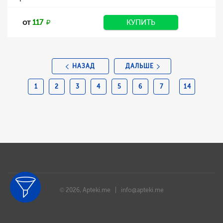
от
117
КУПИТЬ
НАЗАД
ДАЛЬШЕ
1
2
3
4
5
6
7
14
© 2026, Apteki.me |
info@apteki.me