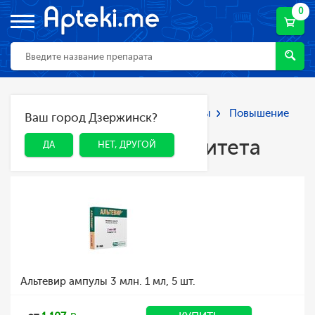
0
Главная
Каталог
Лекарства и БАДы
Повышение
Ваш город Дзержинск?
ДА
НЕТ, ДРУГОЙ
иммунитета
Повышение иммунитета
ДА
НЕТ, ДРУГОЙ
Альтевир ампулы 3 млн. 1 мл, 5 шт.