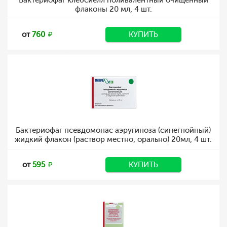
Бактериофаг клебсиелл поливалентный очищенный
флаконы 20 мл, 4 шт.
от
760
КУПИТЬ
Бактериофаг псевдомонас аэругиноза (синегнойный)
жидкий флакон (раствор местно, орально) 20мл, 4 шт.
от
595
КУПИТЬ