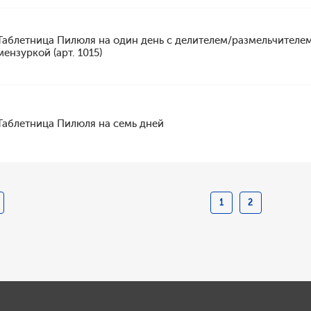
Таблетница Пилюля на один день с делителем/размельчителе
мензуркой (арт. 1015)
Таблетница Пилюля на семь дней
1
2