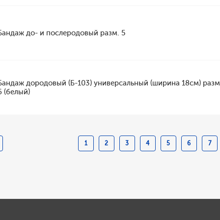
Бандаж до- и послеродовый разм. 5
Бандаж дородовый (Б-103) универсальный (ширина 18см) раз
6 (белый)
1
2
3
4
5
6
7