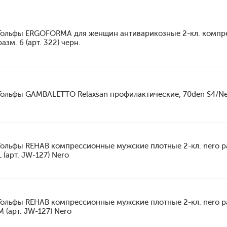
Гольфы ERGOFORMA для женщин антиварикозные 2-кл. компр
разм. 6 (арт. 322) черн.
Гольфы GAMBALETTO Relaxsan профилактические, 70den S4/N
Гольфы REHAB компрессионные мужские плотные 2-кл. nero р
L (арт. JW-127) Nero
Гольфы REHAB компрессионные мужские плотные 2-кл. nero р
M (арт. JW-127) Nero