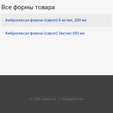
Все формы товара
Амброгексал флакон (сироп) 6 мг/мл, 100 мл
Амброгексал флакон (сироп) 3мг/мл 100 мл
© 2026, Apteki.me |
info@apteki.me