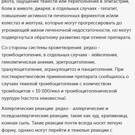
рвота, ощущение тяжести или переполнения в эпигастрии,
боли в животе, диарея; в отдельных случаях - гепатит,
повышение активности печеночных ферментов и/или
холестаз и желтуха, которые могут прогрессировать до
угрожающей жизни печеночной недостаточности, но могут
подвергнуться обратному развитию при отмене препарата.
Со стороны системы кроветворения: редко -
тромбоцитопения; в отдельных случаях - лейкопения,
гемолитическая анемия, эритроцитопения,
гранулоцитопения, агранулоцитоз и панцитопения. При
постмаркетинговом применении препарата сообщалось о
случаях тяжелой тромбоцитопении с количеством
тромбоцитов < 10 000/мкл и тромбоцитопенической
пурпуре (частота неизвестна).
Аллергические реакции: редко - аллергические и
псевдоаллергические реакции, такие как зуд, крапивница,
кожная сыпь. Такие реакции почти всегда носят легкую
форму, однако могут перейти в тяжелые реакции с