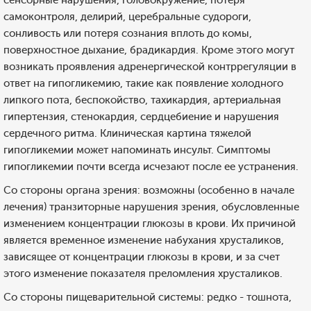
сенсорные нарушения, головокружение, потеря
самоконтроля, делирий, церебральные судороги,
сонливость или потеря сознания вплоть до комы,
поверхностное дыхание, брадикардия. Кроме этого могут
возникать проявления адренергической контррегуляции в
ответ на гипогликемию, такие как появление холодного
липкого пота, беспокойство, тахикардия, артериальная
гипертензия, стенокардия, сердцебиение и нарушения
сердечного ритма. Клиническая картина тяжелой
гипогликемии может напоминать инсульт. Симптомы
гипогликемии почти всегда исчезают после ее устранения.
Со стороны органа зрения: возможны (особенно в начале
лечения) транзиторные нарушения зрения, обусловленные
изменением концентрации глюкозы в крови. Их причиной
является временное изменение набухания хрусталиков,
зависящее от концентрации глюкозы в крови, и за счет
этого изменение показателя преломления хрусталиков.
Со стороны пищеварительной системы: редко - тошнота,