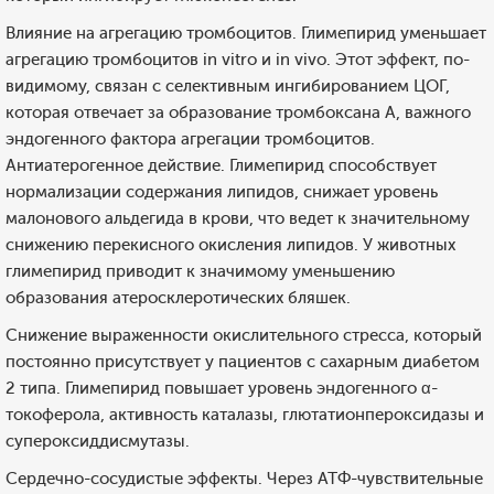
Влияние на агрегацию тромбоцитов. Глимепирид уменьшает
агрегацию тромбоцитов in vitro и in vivo. Этот эффект, по-
видимому, связан с селективным ингибированием ЦОГ,
которая отвечает за образование тромбоксана А, важного
эндогенного фактора агрегации тромбоцитов.
Антиатерогенное действие. Глимепирид способствует
нормализации содержания липидов, снижает уровень
малонового альдегида в крови, что ведет к значительному
снижению перекисного окисления липидов. У животных
глимепирид приводит к значимому уменьшению
образования атеросклеротических бляшек.
Снижение выраженности окислительного стресса, который
постоянно присутствует у пациентов с сахарным диабетом
2 типа. Глимепирид повышает уровень эндогенного α-
токоферола, активность каталазы, глютатионпероксидазы и
супероксиддисмутазы.
Сердечно-сосудистые эффекты. Через АТФ-чувствительные