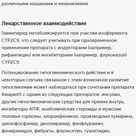
различными машинами и механизмами.
Лекарственное взаимодействие
Глимепирид метаболизируется при участии изофермента
CYP2C9, что следует учитывать при одновременном
применении препарата с индукторами (например,
рифампицин) или ингибиторами (например, флуконазол)
CYP2C9.
Потенцирование гипогликемического действия и в
некоторых случаях связанное с этим возможное развитие
гипогликемии может наблюдаться при сочетании препарата
Амарил® с одним из следующих препаратов: инсулин,
другие гипогликемические средства для приема внутрь,
ингибиторы АПФ, анаболические стероиды и мужские
половые гормоны, хлорамфеникол, производные кумарина,
циклофосфамид, дизопирамид, фенфлурамин,
фенирамидол, фибраты, флуоксетин, гуанетидин,