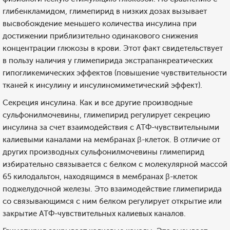
глибенкламидом, глимепирид в низких дозах вызывает
высвобождение меньшего количества инсулина при
достижении приблизительно одинакового снижения
концентрации глюкозы в крови. Этот факт свидетельствует
в пользу наличия у глимепирида экстрапанкреатических
гипогликемических эффектов (повышение чувствительности
тканей к инсулину и инсулиномиметический эффект).
Секреция инсулина. Как и все другие производные
сульфонилмочевины, глимепирид регулирует секрецию
инсулина за счет взаимодействия с АТФ-чувствительными
калиевыми каналами на мембранах β-клеток. В отличие от
других производных сульфонилмочевины глимепирид
избирательно связывается с белком с молекулярной массой
65 килодальтон, находящимся в мембранах β-клеток
поджелудочной железы. Это взаимодействие глимепирида
со связывающимся с ним белком регулирует открытие или
закрытие АТФ-чувствительных калиевых каналов.