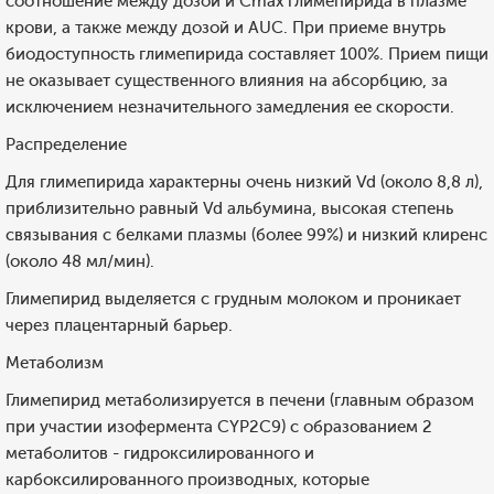
соотношение между дозой и Cmax глимепирида в плазме
крови, а также между дозой и AUC. При приеме внутрь
биодоступность глимепирида составляет 100%. Прием пищи
не оказывает существенного влияния на абсорбцию, за
исключением незначительного замедления ее скорости.
Распределение
Для глимепирида характерны очень низкий Vd (около 8,8 л),
приблизительно равный Vd альбумина, высокая степень
связывания с белками плазмы (более 99%) и низкий клиренс
(около 48 мл/мин).
Глимепирид выделяется с грудным молоком и проникает
через плацентарный барьер.
Метаболизм
Глимепирид метаболизируется в печени (главным образом
при участии изофермента CYP2C9) с образованием 2
метаболитов - гидроксилированного и
карбоксилированного производных, которые