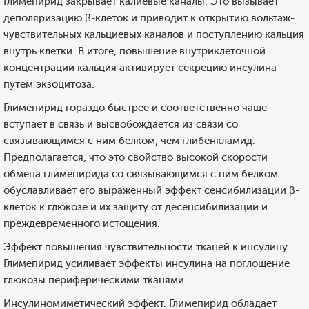
Глимепирид закрывает калиевые каналы. Это вызывает
деполяризацию β-клеток и приводит к открытию вольтаж-
чувствительных кальциевых каналов и поступлению кальция
внутрь клетки. В итоге, повышение внутриклеточной
концентрации кальция активирует секрецию инсулина
путем экзоцитоза.
Глимепирид гораздо быстрее и соответственно чаще
вступает в связь и высвобождается из связи со
связывающимся с ним белком, чем глибенкламид.
Предполагается, что это свойство высокой скорости
обмена глимепирида со связывающимся с ним белком
обуславливает его выраженный эффект сенсибилизации β-
клеток к глюкозе и их защиту от десенсибилизации и
преждевременного истощения.
Эффект повышения чувствительности тканей к инсулину.
Глимепирид усиливает эффекты инсулина на поглощение
глюкозы периферическими тканями.
Инсулиномиметический эффект. Глимепирид обладает