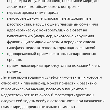
перевод на инсулинотерапию, по крайней мере, до
достижения метаболического контроля);
передозировка глимепирида;
некоторые декомпенсированные эндокринные
расстройства, нарушающие углеводный обмен или
адренергическую контррегуляцию в ответ на
гипогликемию (например, некоторые нарушения
функции щитовидной железы и переднего отдела
гипофиза, недостаточность коры надпочечников);
одновременный прием некоторых лекарственных
средств;
прием глимепирида при отсутствии показаний к его
приему.
Лечение производными сульфонилмочевины, к которым
относится и глимепирид, может привести к развитию
гемолитической анемии, поэтому у пациентов с
недостаточностью глюкозо-6-фосфатдегидрогеназы
следует соблюдать особую осторожность при назначении
глимепирида, предпочтительно применять