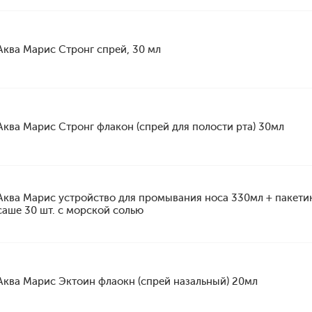
Аква Марис Стронг спрей, 30 мл
Аква Марис Стронг флакон (спрей для полости рта) 30мл
Аква Марис устройство для промывания носа 330мл + пакетик
саше 30 шт. с морской солью
Аква Марис Эктоин флаокн (спрей назальный) 20мл