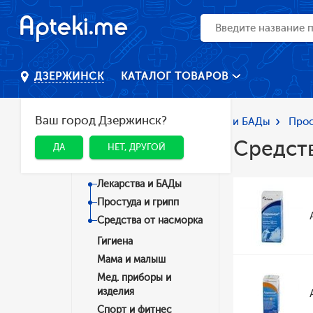
КАТАЛОГ ТОВАРОВ
ДЗЕРЖИНСК
Ваш город Дзержинск?
Главная
Каталог
Лекарства и БАДы
Прос
Средст
ДА
НЕТ, ДРУГОЙ
Категории
Лекарства и БАДы
Простуда и грипп
Средства от насморка
Гигиена
Мама и малыш
Мед. приборы и
изделия
Спорт и фитнес