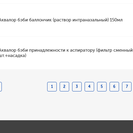
Аквалор бэби баллончик (раствор интраназальный) 150мл
Аквалор бэби принадлежности к аспиратору (фильтр сменный
шт.+насадка)
1
2
3
4
5
6
7